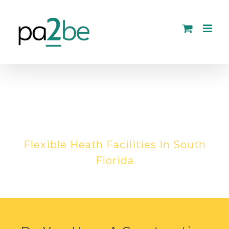
Skip
to
content
HEALTHY LIVING IN
FLORIDA
Flexible Heath Facilities In South
Florida