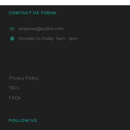
CONTACT US TODAY
enquiries@pa2be.com
Monday to Friday: 9am - 5pm
Privacy Policy
T&Cs
FAQs
FOLLOW US